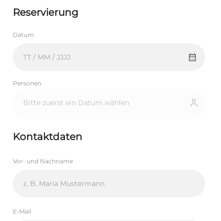
Reservierung
Datum
Personen
−
+
1
Kontaktdaten
Vor- und Nachname
E-Mail